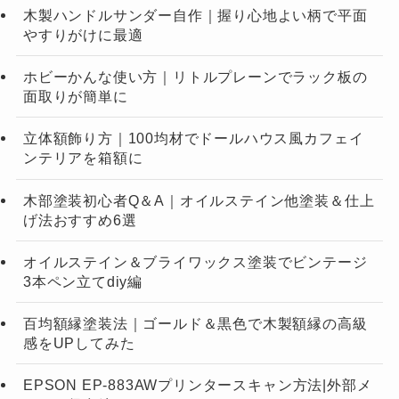
木製ハンドルサンダー自作｜握り心地よい柄で平面
やすりがけに最適
ホビーかんな使い方｜リトルプレーンでラック板の
面取りが簡単に
立体額飾り方｜100均材でドールハウス風カフェイ
ンテリアを箱額に
木部塗装初心者Q＆A｜オイルステイン他塗装＆仕上
げ法おすすめ6選
オイルステイン＆ブライワックス塗装でビンテージ
3本ペン立てdiy編
百均額縁塗装法｜ゴールド＆黒色で木製額縁の高級
感をUPしてみた
EPSON EP-883AWプリンタースキャン方法|外部メ