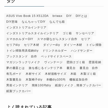
タグ
ASUS Vivo Book 15 X512DA
briwax
DIY
DIYとは
DIY意味
なんちゃってDIY
なんでも箱
インダストリアルインテリア
インダストリアルスタイルインテリア
ゴミ箱
サンセベリア
スマホホルダーDIY
スマホ寝ながらスタンド自作
セリア
セリアdiy
セリア木材
ダイソーdiy
ダイソー木材
トイレ掃除
トイレ掃除用具収納diy
ドリンクホルダー
ハンドサンダー
ブックスタンド 自作
ベッドサイドスペース
マガジンラックリメイク
ヴィンテージ
壁掛けゴミ箱
壁面収納
夢の書斎とは
旅を感じるインテリア本
書見台
書見台 自作
有孔ボード
木材サイズ
木材規格サイズ
木箱
木製ゴミ箱
木製書見台
木製椅子diy
本棚diy100均
棚板追加自作
男前インテリア
簡単100均diy
紙袋リメイク，簡単ブックカバー
紙製ブックカバー
よく読まれている記事