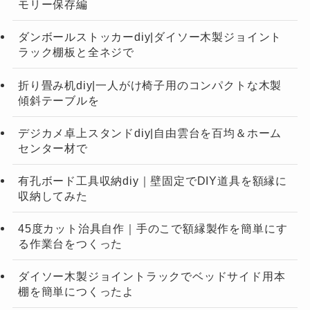
モリー保存編
ダンボールストッカーdiy|ダイソー木製ジョイント
ラック棚板と全ネジで
折り畳み机diy|一人がけ椅子用のコンパクトな木製
傾斜テーブルを
デジカメ卓上スタンドdiy|自由雲台を百均＆ホーム
センター材で
有孔ボード工具収納diy｜壁固定でDIY道具を額縁に
収納してみた
45度カット治具自作｜手のこで額縁製作を簡単にす
る作業台をつくった
ダイソー木製ジョイントラックでベッドサイド用本
棚を簡単につくったよ