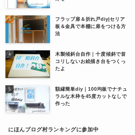
フラップ扉＆折れ戸diy|セリア
板＆金具で本棚に扉をつける方
法
木製傾斜台自作｜十度傾斜で首
コリしないお絵描き台をつくっ
たよ
額縁簡単diy｜100均板でナチュ
ラルな木枠を45度カットなしで
作った
にほんブログ村ランキングに参加中