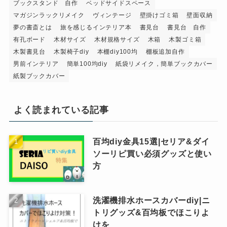
ブックスタンド 自作
ベッドサイドスペース
マガジンラックリメイク
ヴィンテージ
壁掛けゴミ箱
壁面収納
夢の書斎とは
旅を感じるインテリア本
書見台
書見台 自作
有孔ボード
木材サイズ
木材規格サイズ
木箱
木製ゴミ箱
木製書見台
木製椅子diy
本棚diy100均
棚板追加自作
男前インテリア
簡単100均diy
紙袋リメイク，簡単ブックカバー
紙製ブックカバー
よく読まれている記事
百均diy金具15選|セリア&ダイ
ソーリピ買い必須グッズと使い
方
洗濯機排水ホースカバーdiy|ニ
トリグッズ&百均板でほこりよ
けを