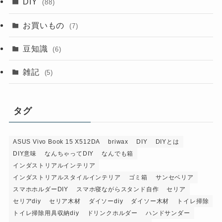
DIY
(88)
お買いもの
(7)
豆知識
(6)
雑記
(5)
タグ
ASUS Vivo Book 15 X512DA
briwax
DIY
DIYとは
DIY意味
なんちゃってDIY
なんでも箱
インダストリアルインテリア
インダストリアルスタイルインテリア
ゴミ箱
サンセベリア
スマホホルダーDIY
スマホ寝ながらスタンド自作
セリア
セリアdiy
セリア木材
ダイソーdiy
ダイソー木材
トイレ掃除
トイレ掃除用具収納diy
ドリンクホルダー
ハンドサンダー