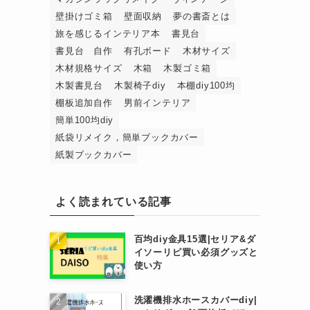
壁掛けゴミ箱
壁面収納
夢の書斎とは
旅を感じるインテリア本
書見台
書見台 自作
有孔ボード
木材サイズ
木材規格サイズ
木箱
木製ゴミ箱
木製書見台
木製椅子diy
本棚diy100均
棚板追加自作
男前インテリア
簡単100均diy
紙袋リメイク，簡単ブックカバー
紙製ブックカバー
よく読まれている記事
百均diy金具15選|セリア&ダ
イソーリピ買い必須グッズと
使い方
洗濯機排水ホースカバーdiy|