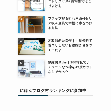
ニトリグッズ&百均板でほこ
りよけを
フラップ扉＆折れ戸diy|セリ
ア板＆金具で本棚に扉をつけ
る方法
木製傾斜台自作｜十度傾斜で
首コリしないお絵描き台をつ
くったよ
額縁簡単diy｜100均板でナ
チュラルな木枠を45度カット
なしで作った
にほんブログ村ランキングに参加中