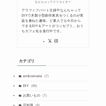
なんちゃってクリエイター
アラフィフパート主婦💛なんちゃって
DIYで木製小型創作家具をつくるのが実
益を兼ねた趣味。ど素人でも今日から
できるDIY＆アートがコンセプト。おう
ちカフェ化を進行中です。
カテゴリ
art&remake
(7)
DIY
(88)
お買いもの
(7)
豆知識
(6)