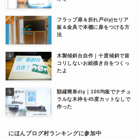
フラップ扉＆折れ戸diy|セリア
板＆金具で本棚に扉をつける方
法
木製傾斜台自作｜十度傾斜で首
コリしないお絵描き台をつくっ
たよ
額縁簡単diy｜100均板でナチュ
ラルな木枠を45度カットなしで
作った
にほんブログ村ランキングに参加中