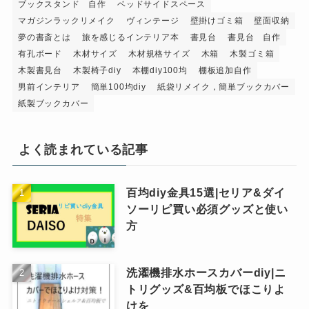
ブックスタンド 自作
ベッドサイドスペース
マガジンラックリメイク
ヴィンテージ
壁掛けゴミ箱
壁面収納
夢の書斎とは
旅を感じるインテリア本
書見台
書見台 自作
有孔ボード
木材サイズ
木材規格サイズ
木箱
木製ゴミ箱
木製書見台
木製椅子diy
本棚diy100均
棚板追加自作
男前インテリア
簡単100均diy
紙袋リメイク，簡単ブックカバー
紙製ブックカバー
よく読まれている記事
百均diy金具15選|セリア&ダイ
ソーリピ買い必須グッズと使い
方
洗濯機排水ホースカバーdiy|ニ
トリグッズ&百均板でほこりよ
けを