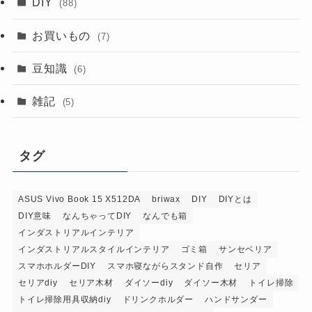
DIY
(88)
お買いもの
(7)
豆知識
(6)
雑記
(5)
タグ
ASUS Vivo Book 15 X512DA
briwax
DIY
DIYとは
DIY意味
なんちゃってDIY
なんでも箱
インダストリアルインテリア
インダストリアルスタイルインテリア
ゴミ箱
サンセベリア
スマホホルダーDIY
スマホ寝ながらスタンド自作
セリア
セリアdiy
セリア木材
ダイソーdiy
ダイソー木材
トイレ掃除
トイレ掃除用具収納diy
ドリンクホルダー
ハンドサンダー