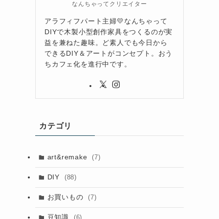
なんちゃってクリエイター
アラフィフパート主婦💛なんちゃって
DIYで木製小型創作家具をつくるのが実
益を兼ねた趣味。ど素人でも今日から
できるDIY＆アートがコンセプト。おう
ちカフェ化を進行中です。
カテゴリ
art&remake
(7)
DIY
(88)
お買いもの
(7)
豆知識
(6)