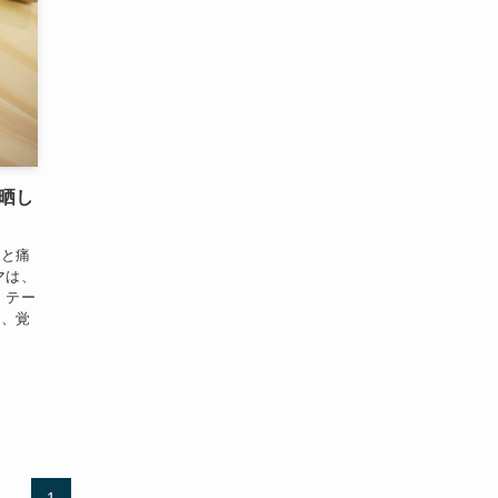
晒し
ると痛
マは、
、テー
て、覚
1