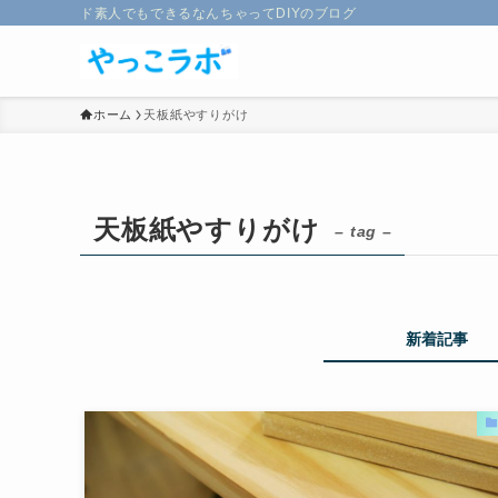
ド素人でもできるなんちゃってDIYのブログ
ホーム
天板紙やすりがけ
天板紙やすりがけ
– tag –
新着記事