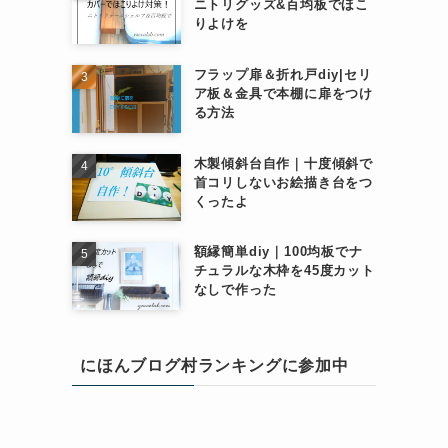
ニトリグッズ&百均板でほこ
りよけを
フラップ扉＆折れ戸diy|セリ
ア板＆金具で本棚に扉をつけ
る方法
木製傾斜台自作｜十度傾斜で
首コリしないお絵描き台をつ
くったよ
額縁簡単diy｜100均板でナ
チュラルな木枠を45度カット
なしで作った
にほんブログ村ランキングに参加中