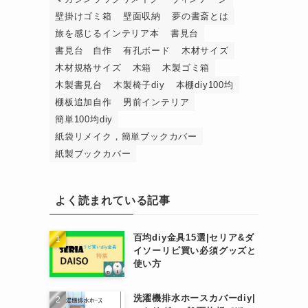
壁掛けゴミ箱
壁面収納
夢の書斎とは
旅を感じるインテリア本
書見台
書見台 自作
有孔ボード
木材サイズ
木材規格サイズ
木箱
木製ゴミ箱
木製書見台
木製椅子diy
本棚diy100均
棚板追加自作
男前インテリア
簡単100均diy
紙袋リメイク，簡単ブックカバー
紙製ブックカバー
よく読まれている記事
百均diy金具15選|セリア&ダ
イソーリピ買い必須グッズと
使い方
洗濯機排水ホースカバーdiy|