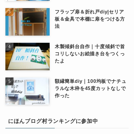
フラップ扉＆折れ戸diy|セリア
板＆金具で本棚に扉をつける方
法
木製傾斜台自作｜十度傾斜で首
コリしないお絵描き台をつくっ
たよ
額縁簡単diy｜100均板でナチュ
ラルな木枠を45度カットなしで
作った
にほんブログ村ランキングに参加中