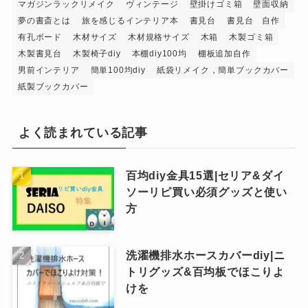
マガジンラックリメイク
ヴィンテージ
壁掛けゴミ箱
壁面収納
夢の書斎とは
旅を感じるインテリア本
書見台
書見台 自作
有孔ボード
木材サイズ
木材規格サイズ
木箱
木製ゴミ箱
木製書見台
木製椅子diy
本棚diy100均
棚板追加自作
男前インテリア
簡単100均diy
紙袋リメイク，簡単ブックカバー
紙製ブックカバー
よく読まれている記事
百均diy金具15選|セリア&ダイ
ソーリピ買い必須グッズと使い
方
洗濯機排水ホースカバーdiy|ニ
トリグッズ&百均板でほこりよ
けを